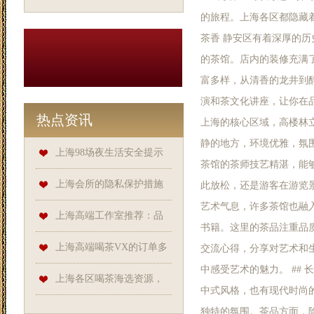
的旅程。上海各区都隐藏着
茶香 静安区有着深厚的
的茶馆。店内的装修充满
富多样，从清香的龙井到
演和茶文化讲座，让你在品
热点资讯
上海的核心区域，高楼林
静的地方，环境优雅，氛
上海98场夜生活安全提示
茶馆的茶师技艺精湛，能
上海会所的隐私保护措施
此放松，还是游客在游览景
艺术气息，许多茶馆也融
如何？
上海高端工作室推荐：品
书籍。这里的茶品注重品
茶搭配与品尝技巧
上海高端喝茶VX的订单多
交流心得，分享对艺术和
中感受艺术的魅力。 ##
久能送达？
上海各区喝茶海选资源，
中式风格，也有现代时尚
发现小众品茶宝藏
独特的氛围。茶品方面，