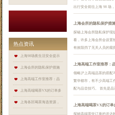
出行安全前往上海 98 
正规平台叫车，并留意车
注意观察周围环境，与陌生人
上海会所的隐私保护措
探秘上海会所隐私保护现
看，许多上海会所会设置
热点资讯
有效阻挡了无关人员的窥
人提供了安静、私密的空
上海98场夜生活安全提示
议，若泄露客人隐私将会
上海高端工作室推荐：
上海会所的隐私保护措施
客人的隐私。在服...
领略沪上高端品茶的搭配
如何？
上海高端工作室推荐：品
繁华都市，有不少高端工
配与品尝技巧。 首先是
茶搭配与品尝技巧
上海高端喝茶VX的订单多
像绿豆糕、荷花酥等，它
久能送达？
上海各区喝茶海选资源，
果等浓郁的点心，能在味
上海高端喝茶VX的订单
茶的微涩，肉...
发现小众品茶宝藏
探秘高端茶饮订单的送达时