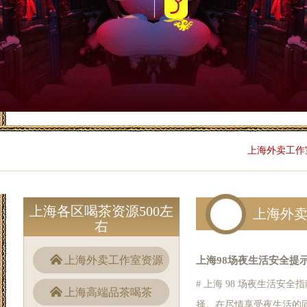
上海外卖工作
上海各区喝茶资源500左
上海外
右
上海外卖工作室资源
上海98场夜生活安全提
# 上海 98 场夜生活安
上海高端品茶喝茶
择。在尽情享受夜生活的