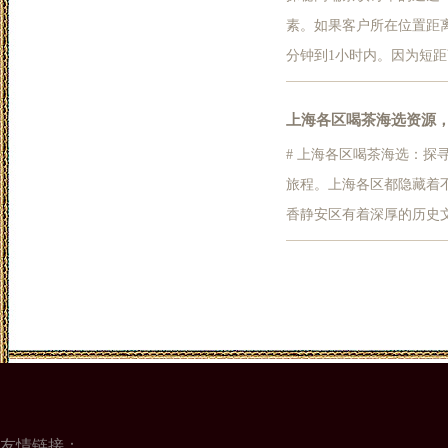
素。如果客户所在位置距
分钟到1小时内。因为短
域，送达时间就会延长，可
其次是订单高峰期。在工
上海各区喝茶海选资源
制作...
# 上海各区喝茶海选：
旅程。上海各区都隐藏着不
香静安区有着深厚的历史
茶馆。店内的装修充满了
多样，从清香的龙井到醇
和茶文化讲座...
友情链接：