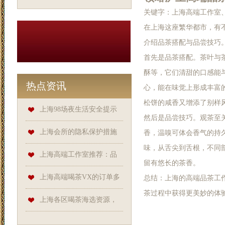
关键字：上海高端工作室
在上海这座繁华都市，有
介绍品茶搭配与品尝技巧
首先是品茶搭配。茶叶与
酥等，它们清甜的口感能
热点资讯
心，能在味觉上形成丰富
松饼的咸香又增添了别样
上海98场夜生活安全提示
然后是品尝技巧。观茶至
上海会所的隐私保护措施
香，温嗅可体会香气的持
味，从舌尖到舌根，不同
如何？
上海高端工作室推荐：品
留有悠长的茶香。
茶搭配与品尝技巧
上海高端喝茶VX的订单多
总结：上海的高端品茶工
茶过程中获得更美妙的体
久能送达？
上海各区喝茶海选资源，
发现小众品茶宝藏