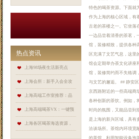
特色的喝茶资源。下面就为
作为上海的核心区域，有
古老的茶楼之一。它坐落
一边品尝着清香的茶茗，
馆，装修精致，提供各种高
热点资讯
区充满了文艺气息，这里
馆会定期举办茶文化讲座
上海98场夜生活新亮点
馆，装修简约而不失格调
上海会所：新手入会全攻
与文艺的邂逅。 ## 静
京西路附近的一些高端商
略
上海高端工作室推荐：品
各种创新的茶饮。例如，
茶搭配建议
上海高端喝茶VX：一键预
时尚的氛围，又能品尝到别
是上海的新兴区域，具有
约的便捷通道，嫩茶触手可及
上海各区喝茶海选资源，
洽谈场所。茶馆内环境宽
为你精准筛选
的茶馆，利用智能设备泡